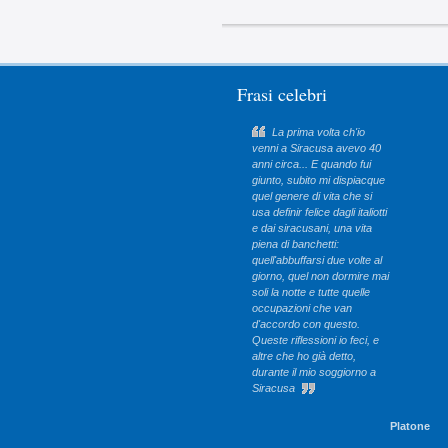
Frasi celebri
L
a prima volta ch'io
venni a Siracusa avevo 40
anni circa... E quando fui
giunto, subito mi dispiacque
quel genere di vita che si
usa definir felice dagli italiotti
e dai siracusani, una vita
piena di banchetti:
quell'abbuffarsi due volte al
giorno, quel non dormire mai
soli la notte e tutte quelle
occupazioni che van
d'accordo con questo.
Queste riflessioni io feci, e
altre che ho già detto,
durante il mio soggiorno a
Siracusa
Platone