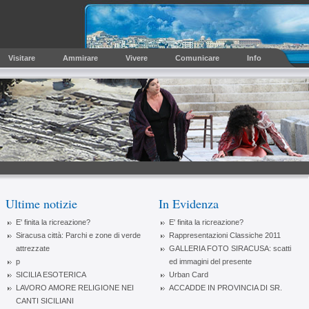
Visitare
Ammirare
Vivere
Comunicare
Info
vasta galleria fotografica
Ultime notizie
In Evidenza
E' finita la ricreazione?
E' finita la ricreazione?
Siracusa città: Parchi e zone di verde
Rappresentazioni Classiche 2011
attrezzate
GALLERIA FOTO SIRACUSA: scatti
p
ed immagini del presente
SICILIA ESOTERICA
Urban Card
LAVORO AMORE RELIGIONE NEI
ACCADDE IN PROVINCIA DI SR.
CANTI SICILIANI