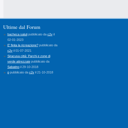
pubblicato da
c2v
il 04-06-2024
bacheca saluti
pubblicato da
c2v
il
02-01-2023
E' finita la ricreazione?
pubblicato da
c2v
il 01-07-2021
Ultime dal Forum
Siracusa città: Parchi e zone di
verde attrezzate
pubblicato da
Sabatino
il 29-10-2018
p
pubblicato da
c2v
il 21-10-2018