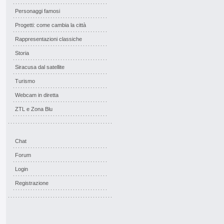
Personaggi famosi
Progetti: come cambia la città
Rappresentazioni classiche
Storia
Siracusa dal satellite
Turismo
Webcam in diretta
ZTL e Zona Blu
Chat
Forum
Login
Registrazione
Scricciolo's Personal Topic