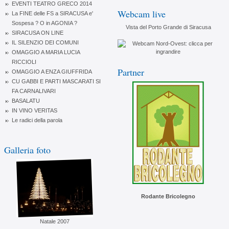
EVENTI TEATRO GRECO 2014
Webcam live
La FINE delle FS a SIRACUSA e'
Sospesa ? O in AGONIA ?
Vista del Porto Grande di Siracusa
SIRACUSA ON LINE
IL SILENZIO DEI COMUNI
OMAGGIO A MARIA LUCIA
RICCIOLI
Partner
OMAGGIO A ENZA GIUFFRIDA
CU GABBI E PARTI MASCARATI SI
FA CARNALIVARI
BASALATU
IN VINO VERITAS
Le radici della parola
Galleria foto
Rodante Bricolegno
Natale 2007