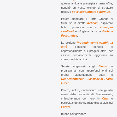
questa antica e prestigiosa terra offre,
nonchè un vasto elenco di strutture
ricettive
dove soggiornare e dormire
.
Potete ammirare il Porto Grande di
Siracusa in diretta
Webcam
, esplorare
l'intera provincia con le
immagini
satellitari
e sfogliare la ricca
Galleria
Fotografica
.
La sezione
Progetti: come cambia la
città
contiene schede di
approfondimento sui progetti attivi, per
essere costantemente aggiornati su
come cambia la città.
Sarete aggiornati sugli
Eventi
in
programma, con approfondimenti sui
grandi appuntamenti quali le
Rappresentazioni Classiche al Teatro
Greco
.
Potete, inoltre, comunicare con gli altri
utenti della comunità di Siracusaweb,
chiaccherando con loro in
Chat
o
partecipando alle svariate discussioni del
Forum
.
Buona navigazione!