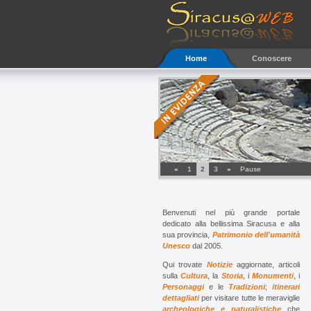
Home
Conoscere
Ammirate la meravigliosa Siracusa dalla 
«
1
2
3
»
Pause
Benvenuti nel più grande portale
dedicato alla bellissima Siracusa e alla
sua provincia,
Patrimonio dell'umanità
Unesco
dal 2005.
Qui trovate
Notizie
aggiornate, articoli
sulla
Cultura
, la
Storia
, i
Monumenti
, i
Personaggi
e le
Tradizioni
;
itinerari
dettagliati
per visitare tutte le meraviglie
archeologiche e naturalistiche
che