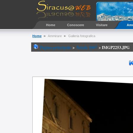
Home
Conoscere
Visitare
Amm
Home
Ammirare
Galleria fotografica
Pagina principale
>
Natale 2007
>
IMGP2253.JPG