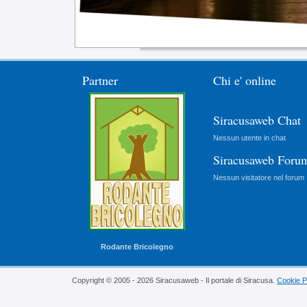
Partner
Chi e' online
Siracusaweb Chat
Nessun utente in chat
Siracusaweb Foru
Nessun visitatore nel forum
Rodante Bricolegno
Copyright © 2005 - 2026 Siracusaweb - Il portale di Siracusa.
Cookie P